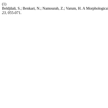
(1)
Beldjilali, S.; Benkari, N.; Namourah, Z.; Varum, H. A Morphological
23
, 055-071.