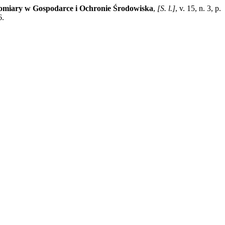
omiary w Gospodarce i Ochronie Środowiska
,
[S. l.]
, v. 15, n. 3, p.
6.