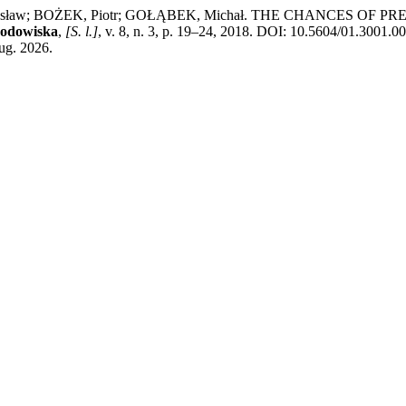
ysław; BOŻEK, Piotr; GOŁĄBEK, Michał. THE CHANCES OF
rodowiska
,
[S. l.]
, v. 8, n. 3, p. 19–24, 2018. DOI: 10.5604/01.3001.0
aug. 2026.