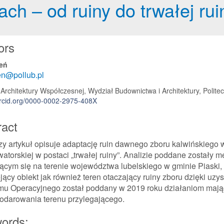
ch – od ruiny do trwałej rui
 Article Content
ors
leń
en@pollub.pl
Architektury Współczesnej, Wydział Budownictwa i Architektury, Polite
orcid.org/0000-0002-2975-408X
ract
zy artykuł opisuje adaptację ruin dawnego zboru kalwińskiego
atorskiej w postaci „trwałej ruiny”. Analizie poddane zostały 
ącym się na terenie województwa lubelskiego w gminie Piaski, k
jący obiekt jak również teren otaczający ruiny zboru dzięki 
u Operacyjnego został poddany w 2019 roku działaniom mając
odarowania terenu przylegającego.
ords: