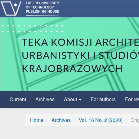
Main Navigation
Main Content
Sidebar
Current
Archives
About
For authors
For re
Home
Archives
Vol. 16 No. 2 (2020)
Orig