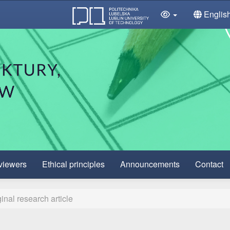
Englis
viewers
Ethical principles
Announcements
Contact
inal research article