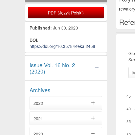
rewalory
PDF (Język Polski)
Refe
Published:
Jun 30, 2020
Artic
DOI:
https://doi.org/10.35784/teka.2458
Gle
Kra
Issue Vol. 16 No. 2
(2020)
M
Archives
Downl
2022
2021
2020