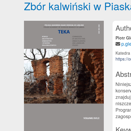
Zbór kalwiński w Piaska
Article Sidebar
Main
Auth
Piotr G
p.gl
Katedra 
https://
Abst
Niniejs
konserw
znajduj
niszcze
Program
zagosp
Keyw