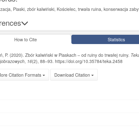
zacja, Piaski, zbór kalwiński, Kościelec, trwała ruina, konserwacja zab
rences
le Details
How to Cite
Statistics
ń, P. (2020). Zbór kalwiński w Piaskach – od ruiny do trwałej ruiny.
Teka
jobrazowych
,
16
(2), 88–93. https://doi.org/10.35784/teka.2458
ore Citation Formats
Download Citation
oads