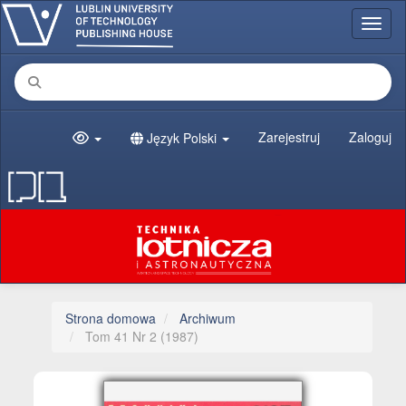
##plugins.themes.bootstrap3.accessible_menu.main_navigation##
Toggl
##plugins.themes.bootstrap3.accessible_menu.main_content##
##plugins.themes.bootstrap3.accessible_menu.sidebar##
Zarejestruj
Zaloguj
Język Polski
Strona domowa
Archiwum
Tom 41 Nr 2 (1987)