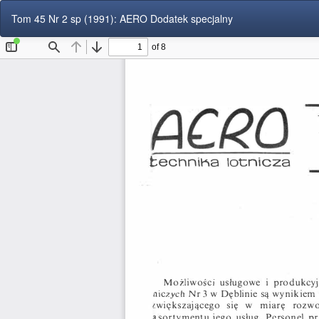
Wróć
Tom 45 Nr 2 sp (1991): AERO Dodatek specjalny
do
szczegółów
artykułu