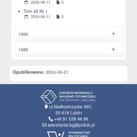
2024-06-11
0
Tom 45 Nr 1
2024-06-11
0
1990
1989
Opublikowane:
2024-06-21
ul.Nadbystrzycka 36C,
20-618 Lublin
+48 81 538 46 86
sekretariat.bg@pollub.pl