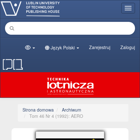
##plugins.themes.bootstrap3.accessible_menu.main_navigation##
Toggl
##plugins.themes.bootstrap3.accessible_menu.main_content##
##plugins.themes.bootstrap3.accessible_menu.sidebar##
Zarejestruj
Zaloguj
Język Polski
Strona domowa
Archiwum
Tom 46 Nr 4 (1992): AERO