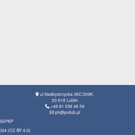
ul.Nadbystrzycka 36C/309K,
20-618 Lublin
+48 81 538 46 59
ph@pollub.pl
OJS/PKP
2024 (CC BY 4.0)