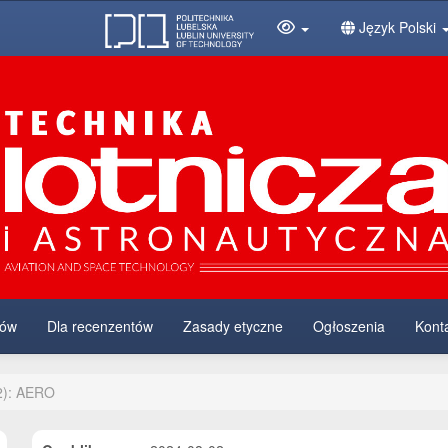
Język Polski
rów
Dla recenzentów
Zasady etyczne
Ogłoszenia
Kont
2): AERO