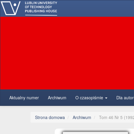
##plugins.themes.bootstrap3.accessible_menu.main_navigation##
##plugins.themes.bootstrap3.accessible_menu.main_content##
##plugins.themes.bootstrap3.accessible_menu.sidebar##
Aktualny numer
Archiwum
O czasopiśmie
Dla auto
Strona domowa
Archiwum
Tom 46 Nr 5 (199