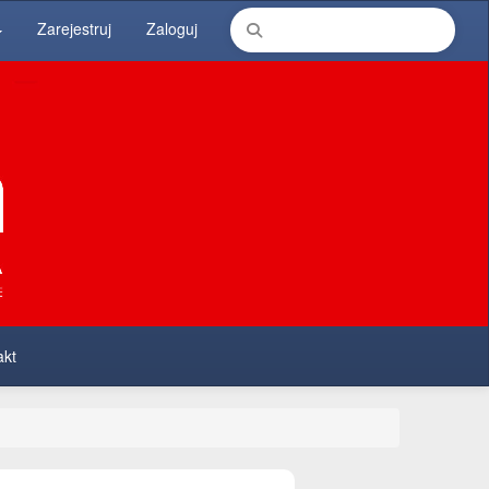
Zarejestruj
Zaloguj
akt