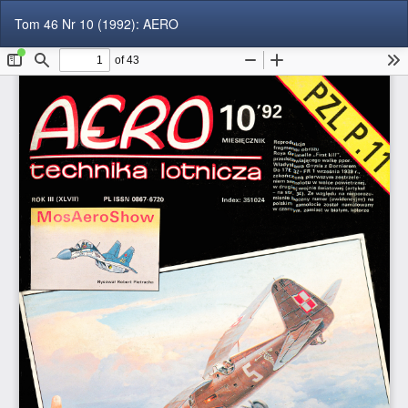
Wróć
Pob
Po
Tom 46 Nr 10 (1992): AERO
do
P
szczegółów
artykułu