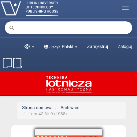
##plugins.themes.bootstrap3.accessible_menu.main_navigation##
Toggl
##plugins.themes.bootstrap3.accessible_menu.main_content##
##plugins.themes.bootstrap3.accessible_menu.sidebar##
Zarejestruj
Zaloguj
Język Polski
Strona domowa
Archiwum
Tom 42 Nr 9 (1988)