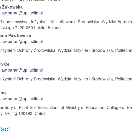
a Żukowska
slaw.baran@up.lublin.pl
 Gleboznawstwa, Inżynierii i Kształtowania Środowiska, Wydział Agrobioin
skiego 7, 20-069 Lublin, Poland
zata Pawłowska
slaw.baran@up.lublin.pl
 Inżynierii Ochrony Środowiska, Wydział Inżynierii Środowiska, Politech
h Cel
slaw.baran@up.lublin.pl
 Inżynierii Ochrony Środowiska, Wydział Inżynierii Środowiska, Politech
ang
slaw.baran@up.lublin.pl
ratory of Plant-Soil Interactions of Ministry of Education, College of 
ty, Beijing 100193, China
ract