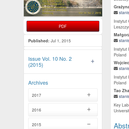
Grażyn
stani
Instytut
PDF
Leszczyń
Małgor
stani
Published:
Jul 1, 2015
Instytut
Poland
Issue Vol. 10 No. 2
Wojciec
(2015)
stani
Instytut
Archives
Poland
Tao Zh
2017
stani
Key Labo
2016
Universi
Abst
2015