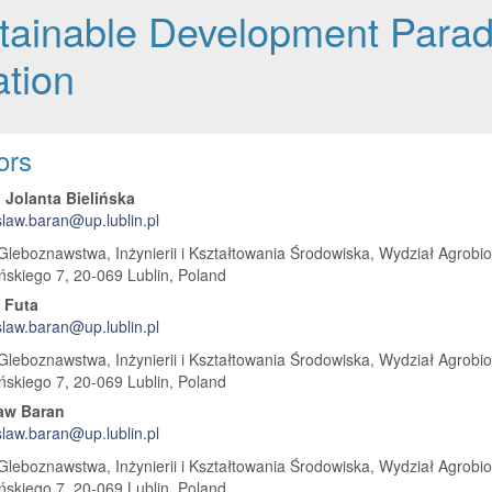
stainable Development Para
tion
 Article Content
ors
a Jolanta Bielińska
slaw.baran@up.lublin.pl
 Gleboznawstwa, Inżynierii i Kształtowania Środowiska, Wydział Agrobioin
skiego 7, 20-069 Lublin, Poland
 Futa
slaw.baran@up.lublin.pl
 Gleboznawstwa, Inżynierii i Kształtowania Środowiska, Wydział Agrobioin
skiego 7, 20-069 Lublin, Poland
aw Baran
slaw.baran@up.lublin.pl
 Gleboznawstwa, Inżynierii i Kształtowania Środowiska, Wydział Agrobioin
skiego 7, 20-069 Lublin, Poland