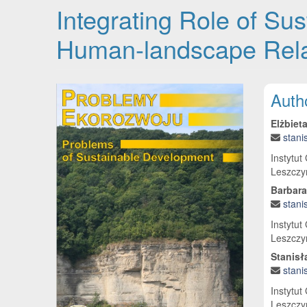
Integrating Role of Su
Human-landscape Rela
Article Sidebar
Main
Auth
Elżbiet
stani
Instytut
Leszczyń
Barbara
stani
Instytut
Leszczyń
Stanisł
stani
Instytut
Leszczyń