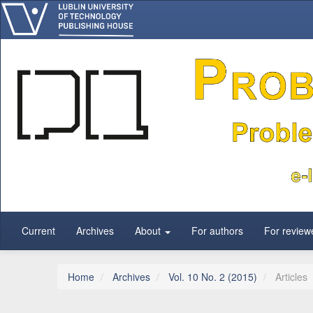
Main Navigation
Main Content
Sidebar
Current
Archives
About
For authors
For review
Home
Archives
Vol. 10 No. 2 (2015)
Articles