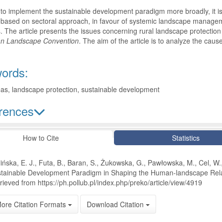
 to implement the sustainable development paradigm more broadly, it is
s based on sectoral approach, in favour of systemic landscape mana
s. The article presents the issues concerning rural landscape protection 
n Landscape Convention
. The aim of the article is to analyze the cause
ords:
eas, landscape protection, sustainable development
rences
le Details
How to Cite
Statistics
lińska, E. J., Futa, B., Baran, S., Żukowska, G., Pawłowska, M., Cel, W.
tainable Development Paradigm in Shaping the Human-landscape Rel
rieved from https://ph.pollub.pl/index.php/preko/article/view/4919
ore Citation Formats
Download Citation