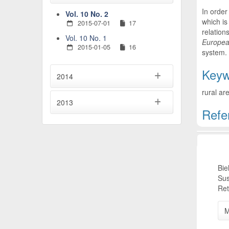
In order
Vol. 10 No. 2
which i
2015-07-01
17
relation
Vol. 10 No. 1
Europea
2015-01-05
16
system.
Keyw
2014
rural ar
2013
Refe
Artic
Bie
Sus
Ret
M